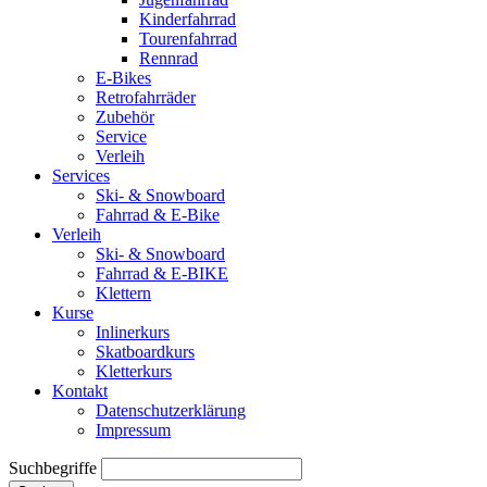
Kinderfahrrad
Tourenfahrrad
Rennrad
E-Bikes
Retrofahrräder
Zubehör
Service
Verleih
Services
Ski- & Snowboard
Fahrrad & E-Bike
Verleih
Ski- & Snowboard
Fahrrad & E-BIKE
Klettern
Kurse
Inlinerkurs
Skatboardkurs
Kletterkurs
Kontakt
Datenschutzerklärung
Impressum
Suchbegriffe