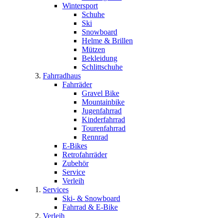
Wintersport
Schuhe
Ski
Snowboard
Helme & Brillen
Mützen
Bekleidung
Schlittschuhe
Fahrradhaus
Fahrräder
Gravel Bike
Mountainbike
Jugenfahrrad
Kinderfahrrad
Tourenfahrrad
Rennrad
E-Bikes
Retrofahrräder
Zubehör
Service
Verleih
Services
Ski- & Snowboard
Fahrrad & E-Bike
Verleih