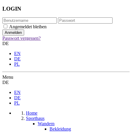
LOGIN
Angemeldet bleiben
Passwort vergessen?
DE
EN
DE
PL
Menu
DE
EN
DE
PL
Home
Sporthaus
Wandern
Bekleidung