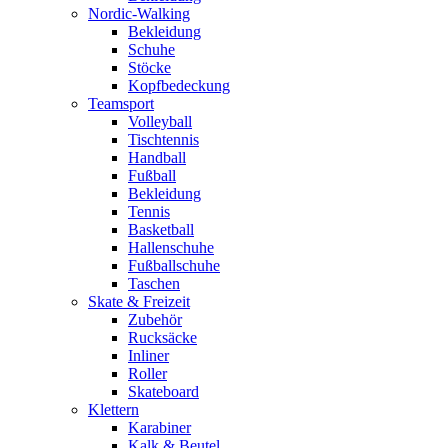
Nordic-Walking
Bekleidung
Schuhe
Stöcke
Kopfbedeckung
Teamsport
Volleyball
Tischtennis
Handball
Fußball
Bekleidung
Tennis
Basketball
Hallenschuhe
Fußballschuhe
Taschen
Skate & Freizeit
Zubehör
Rucksäcke
Inliner
Roller
Skateboard
Klettern
Karabiner
Kalk & Beutel