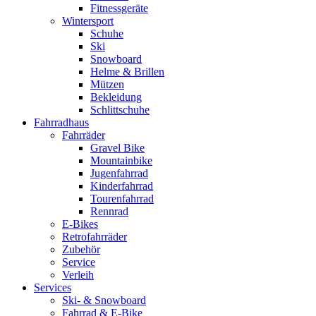
Fitnessgeräte
Wintersport
Schuhe
Ski
Snowboard
Helme & Brillen
Mützen
Bekleidung
Schlittschuhe
Fahrradhaus
Fahrräder
Gravel Bike
Mountainbike
Jugenfahrrad
Kinderfahrrad
Tourenfahrrad
Rennrad
E-Bikes
Retrofahrräder
Zubehör
Service
Verleih
Services
Ski- & Snowboard
Fahrrad & E-Bike