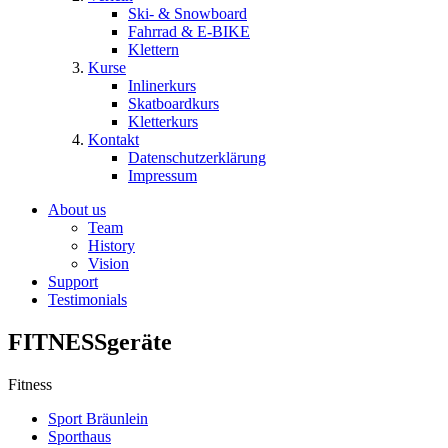
Ski- & Snowboard
Fahrrad & E-BIKE
Klettern
Kurse
Inlinerkurs
Skatboardkurs
Kletterkurs
Kontakt
Datenschutzerklärung
Impressum
About us
Team
History
Vision
Support
Testimonials
FITNESSgeräte
Fitness
Sport Bräunlein
Sporthaus